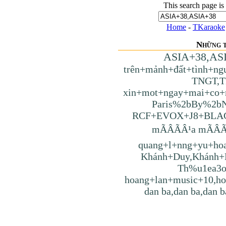
This search page is
Home
-
TKaraoke
Những t
ASIA+38,AS
trên+mảnh+đất+tình+ng
TNGT,T
xin+mot+ngay+mai+co+
Paris%2bBy%2bN
RCF+EVOX+J8+BLA
mÃÂÃÂ¹a mÃÂÃ
quang+l+nng+yu+ho
Khánh+Duy,Khánh+
Th%u1ea3
hoang+lan+music+10,h
dan ba,dan ba,dan b