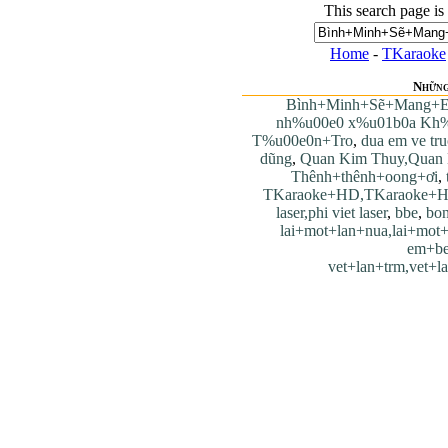
This search page is
Home
-
TKaraoke
Những
Bình+Minh+Sẽ+Mang+
nh%u00e0 x%u01b0a Kh%
T%u00e0n+Tro
,
dua em ve tr
dũng
,
Quan Kim Thuy,Quan
Thênh+thênh+oong+ơi
,
TKaraoke+HD,TKaraoke+
laser,phi viet laser
,
bbe
,
bon
lai+mot+lan+nua,lai+mot
em+be
vet+lan+trm,vet+l