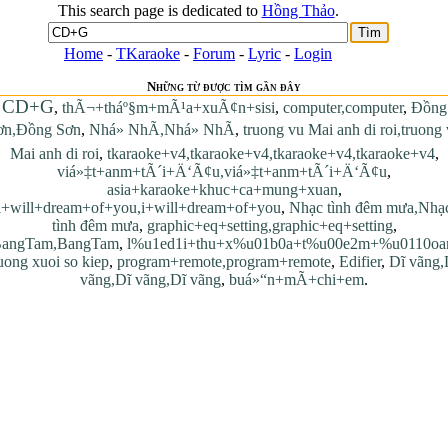
This search page is dedicated to
Hồng Thảo
.
Home
-
TKaraoke
-
Forum
-
Lyric
-
Login
Những từ được tìm gần đây
CD+G
,
thÃ¬+tháº§m+mÃ¹a+xuÃ¢n+sisi
,
computer,computer
,
Đồng
ơn,Đồng Sơn
,
Nhá» NhÃ,Nhá» NhÃ
,
truong vu Mai anh di roi,truong
Mai anh di roi
,
tkaraoke+v4,tkaraoke+v4,tkaraoke+v4,tkaraoke+v4
,
viá»‡t+anm+tÃ´i+Ä‘Ã¢u,viá»‡t+anm+tÃ´i+Ä‘Ã¢u
,
asia+karaoke+khuc+ca+mung+xuan
,
i+will+dream+of+you,i+will+dream+of+you
,
Nhạc tình đêm mưa,Nhạ
tình đêm mưa
,
graphic+eq+setting,graphic+eq+setting
,
angTam,BangTam
,
l%u1ed1i+thu+x%u01b0a+t%u00e2m+%u0110oa
uong xuoi so kiep
,
program+remote,program+remote
,
Edifier
,
Dĩ vãng,
vãng,Dĩ vãng,Dĩ vãng
,
buá»“n+mÃ+chi+em
.