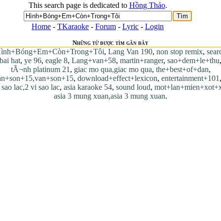
This search page is dedicated to
Hồng Thảo
.
Home
-
TKaraoke
-
Forum
-
Lyric
-
Login
Những từ được tìm gần đây
ình+Bóng+Em+Còn+Trong+Tôi
,
Lang Van 190
,
non stop remix
,
sear
bai hat
,
ye 96
,
eagle 8
,
Lang+van+58
,
martin+ranger
,
sao+dem+le+thu
tÃ¬nh platinum 21
,
giac mo qua,giac mo qua
,
the+best+of+dan
,
an+son+15,van+son+15
,
download+effect+lexicon
,
entertainment+101
 sao lac,2 vi sao lac
,
asia karaoke 54
,
sound loud
,
mot+lan+mien+xot+
asia 3 mung xuan,asia 3 mung xuan
.