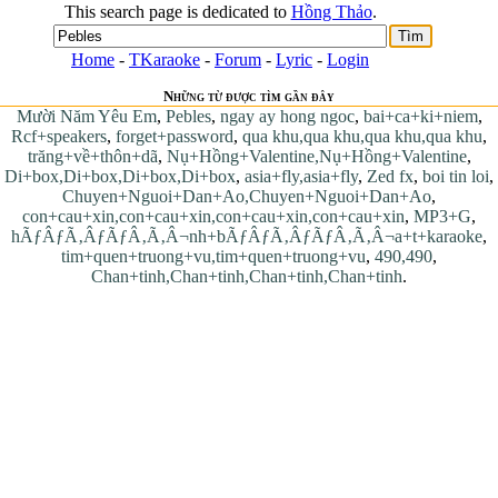
This search page is dedicated to
Hồng Thảo
.
Home
-
TKaraoke
-
Forum
-
Lyric
-
Login
Những từ được tìm gần đây
Mười Năm Yêu Em
,
Pebles
,
ngay ay hong ngoc
,
bai+ca+ki+niem
,
Rcf+speakers
,
forget+password
,
qua khu,qua khu,qua khu,qua khu
,
trăng+về+thôn+dã
,
Nụ+Hồng+Valentine,Nụ+Hồng+Valentine
,
Di+box,Di+box,Di+box,Di+box
,
asia+fly,asia+fly
,
Zed fx
,
boi tin loi
,
Chuyen+Nguoi+Dan+Ao,Chuyen+Nguoi+Dan+Ao
,
con+cau+xin,con+cau+xin,con+cau+xin,con+cau+xin
,
MP3+G
,
hÃƒÂƒÃ‚ÂƒÃƒÂ‚Ã‚Â¬nh+bÃƒÂƒÃ‚ÂƒÃƒÂ‚Ã‚Â¬a+t+karaoke
,
tim+quen+truong+vu,tim+quen+truong+vu
,
490,490
,
Chan+tinh,Chan+tinh,Chan+tinh,Chan+tinh
.