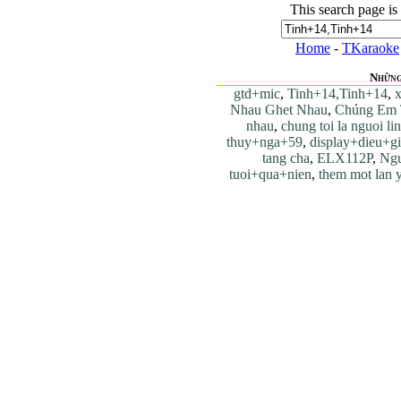
This search page is
Home
-
TKaraoke
Những
gtd+mic
,
Tinh+14,Tinh+14
,
x
Nhau Ghet Nhau
,
Chúng Em 
nhau
,
chung toi la nguoi li
thuy+nga+59
,
display+dieu+g
tang cha
,
ELX112P
,
Ngư
tuoi+qua+nien
,
them mot lan 