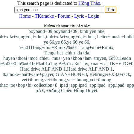
This search page is dedicated to
Hồng Thảo
.
Home
-
TKaraoke
-
Forum
-
Lyric
-
Login
Những từ được tìm gần đây
boyband+09,boyband+09
,
binh yen nhe
,
ình+xưa+vụng+dại+dmk,tình+xưa+vụng+dại+dmk
,
better+music+build
ye 66,ye 66,ye 66,ye 66
,
%u0111ang+moi+Rimix,%u0111ang+moi+Rimix
,
Tieng+hat+chim+da+da
,
huyen+thoai+mot+chieu+mua+yen+khoa+lam+truyen
,
Gi%u1eadn
%u00e0 th%u01b0%u01a1ng B%u1ea3o Thy
,
xuan+ca
,
TK+VTG+0
Hard drive ALF AND 1,Hard drive ALF AND 1
,
tkaraoke+hardware+player
,
GIAN+HON+II
,
Behringer+X32+rack
,
vet+thuong,vet+thuong,vet+thuong,vet+thuong
,
nhac+tre+hop+hi+collection+8
,
ipad+app,ipad+app,ipad+app,ipad+app
pÃ£
,
Đường Chiều Hồng Duyệt
.