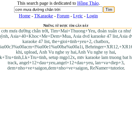
This search page is dedicated to
Hồng Thảo
.
Home
-
TKaraoke
-
Forum
-
Lyric
-
Login
Những từ được tìm gần đây
cơn mưa đường chân trời
,
Tim+Mai+Thuong+Yeu
,
đoản xuân ca như
uỳnh
,
Asia+40+Khoc+Me+Dem+Mua
,
Asia dvd karaoke 47 list,Asia 
karaoke 47 list
,
the+gioi+tinh+yeu+2
,
chatbox
,
%u00c3%u00acm+l%u00e1%u00ba%u00a1i
,
Behringer+XR12,+XR16
khi
,
upload
,
Anh Vu nghe sy hai,Anh Vu nghe sy hai
,
k+Tru+tinh,Lk+Tru+tinh
,
setup mgp12x
,
mtv karaoke lam truong bat 
track
,
angel+12+dau+yeu,angel+12+dau+yeu
,
lan+va+diep+3
,
dem+nho+ve+saigon,dem+nho+ve+saigon
,
ReNamer+tutorior
.