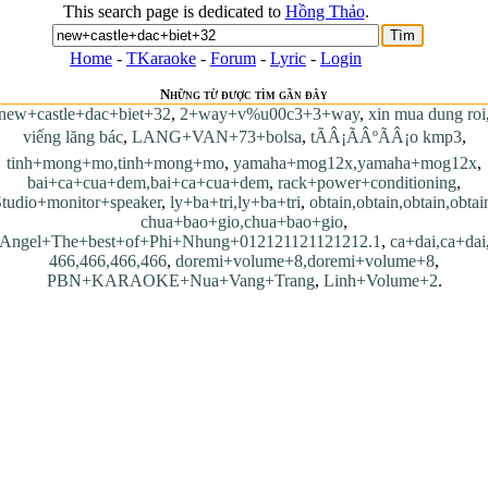
This search page is dedicated to
Hồng Thảo
.
Home
-
TKaraoke
-
Forum
-
Lyric
-
Login
Những từ được tìm gần đây
new+castle+dac+biet+32
,
2+way+v%u00c3+3+way
,
xin mua dung roi
viếng lăng bác
,
LANG+VAN+73+bolsa
,
tÃÂ¡ÃÂºÃÂ¡o kmp3
,
tinh+mong+mo,tinh+mong+mo
,
yamaha+mog12x,yamaha+mog12x
,
bai+ca+cua+dem,bai+ca+cua+dem
,
rack+power+conditioning
,
tudio+monitor+speaker
,
ly+ba+tri,ly+ba+tri
,
obtain,obtain,obtain,obtai
chua+bao+gio,chua+bao+gio
,
Angel+The+best+of+Phi+Nhung+012121121121212.1
,
ca+dai,ca+dai
466,466,466,466
,
doremi+volume+8,doremi+volume+8
,
PBN+KARAOKE+Nua+Vang+Trang
,
Linh+Volume+2
.