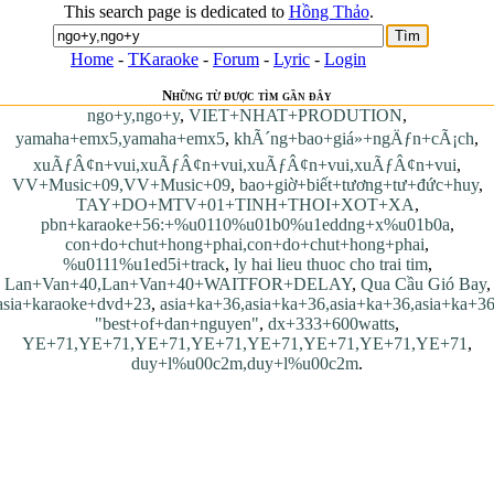
This search page is dedicated to
Hồng Thảo
.
Home
-
TKaraoke
-
Forum
-
Lyric
-
Login
Những từ được tìm gần đây
ngo+y,ngo+y
,
VIET+NHAT+PRODUTION
,
yamaha+emx5,yamaha+emx5
,
khÃ´ng+bao+giá»+ngÄƒn+cÃ¡ch
,
xuÃƒÂ¢n+vui,xuÃƒÂ¢n+vui,xuÃƒÂ¢n+vui,xuÃƒÂ¢n+vui
,
VV+Music+09,VV+Music+09
,
bao+giờ+biết+tương+tư+đức+huy
,
TAY+DO+MTV+01+TINH+THOI+XOT+XA
,
pbn+karaoke+56:+%u0110%u01b0%u1eddng+x%u01b0a
,
con+do+chut+hong+phai,con+do+chut+hong+phai
,
%u0111%u1ed5i+track
,
ly hai lieu thuoc cho trai tim
,
Lan+Van+40,Lan+Van+40+WAITFOR+DELAY
,
Qua Cầu Gió Bay
,
asia+karaoke+dvd+23
,
asia+ka+36,asia+ka+36,asia+ka+36,asia+ka+3
"best+of+dan+nguyen"
,
dx+333+600watts
,
YE+71,YE+71,YE+71,YE+71,YE+71,YE+71,YE+71,YE+71
,
duy+l%u00c2m,duy+l%u00c2m
.