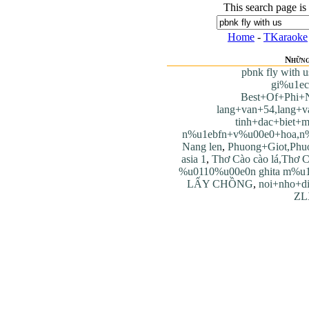
This search page is
Home
-
TKaraoke
Những
pbnk fly with u
gi%u1e
Best+Of+Phi+
lang+van+54,lang+v
tinh+dac+biet+
n%u1ebfn+v%u00e0+hoa,n
Nang len
,
Phuong+Giot,Phu
asia 1
,
Thơ Cào cào lá,Thơ C
%u0110%u00e0n ghita m%u1
LẤY CHỒNG
,
noi+nho+d
ZL