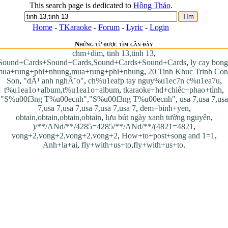
This search page is dedicated to
Hồng Thảo
.
Home
-
TKaraoke
-
Forum
-
Lyric
-
Login
Những từ được tìm gần đây
chm+dim
,
tinh 13,tinh 13
,
Sound+Cards+Sound+Cards,Sound+Cards+Sound+Cards
,
ly cay bong
mua+rung+phi+nhung,mua+rung+phi+nhung
,
20 Tinh Khuc Trinh Co
Son
,
"dÃ¹ anh nghÃ¨o"
,
ch%u1eafp tay nguy%u1ec7n c%u1ea7u
,
t%u1ea1o+album,t%u1ea1o+album
,
tkaraoke+hd+chiếc+phao+tình
,
"S%u00f3ng T%u00ecnh","S%u00f3ng T%u00ecnh"
,
usa 7,usa 7,usa
7,usa 7,usa 7,usa 7,usa 7,usa 7
,
dem+binh+yen
,
obtain,obtain,obtain,obtain
,
lưu bút ngày xanh tường nguyên
,
)/**/ANd/**/4285=4285/**/ANd/**/(4821=4821
,
vong+2,vong+2,vong+2,vong+2
,
How+to+post+song and 1=1
,
Anh+la+ai
,
fly+with+us+to,fly+with+us+to
.