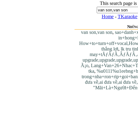
This search page is
Home
-
TKaraoke
Những
van son,van son
,
sao+danh+
in+hong+
How+to+turn+off+vocal,How
thắng lợi
,
lk tru tin
may+tÃƒÂƒÃ‚ÂƒÃƒÂ‚
upgrade,upgrade,upgrade,u
Ã¡o
,
Lang+Van+26+Nhac+T
tka
,
%u0111%u1eebng+
trong+nha+ron+rip+goi+ba
đưa về,ai đưa về,ai đưa về,
"Mãi+Là+Người+Đến