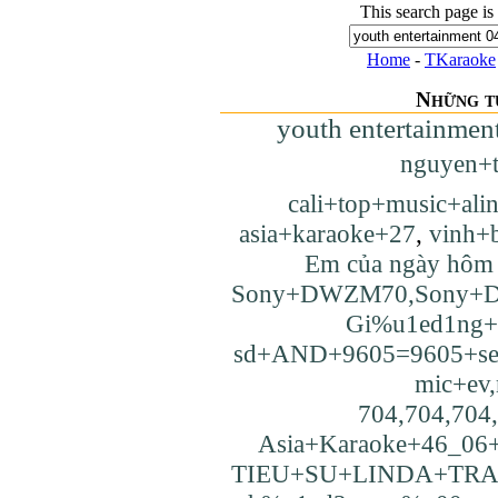
This search page is
Home
-
TKaraoke
Những t
youth entertainmen
nguyen+
cali+top+music+ali
asia+karaoke+27
,
vinh+b
Em của ngày hôm
Sony+DWZM70,Sony+
Gi%u1ed1ng
sd+AND+9605=9605+s
mic+ev,
704,704,704
Asia+Karaoke+46_06
TIEU+SU+LINDA+TR