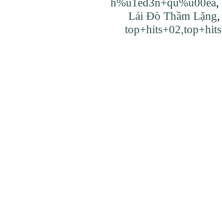
h%u1ed3n+qu%u00ea
,
Lái Đò Thầm Lặng
top+hits+02,top+hit